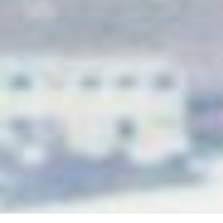
Synopsis
Suzana, 23 ans, jeune immigrée mexicaine, est
femme de ménage dans un hôtel aux abords
d’un aéroport français. Alors qu’elle partage son
quotidien avec ses collègues Julieta, Francisco et
Sebastián dans cet établissement visiblement